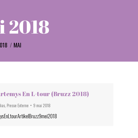
i 2018
i :
018
MAI
rtemys En L-tour (Bruzz 2018)
dias
,
Presse Externe
9 mai 2018
ysEnLtourArtikelBruzz9mei2018