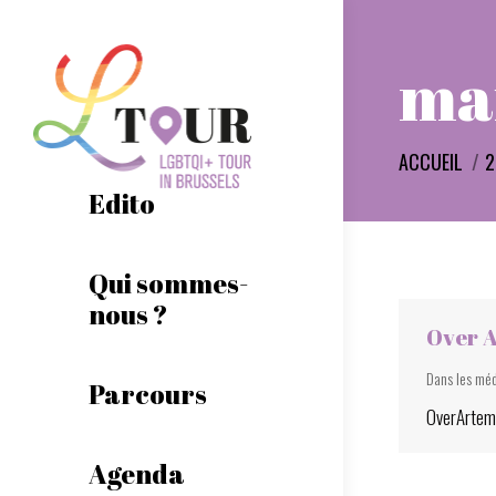
ma
Vous êtes ic
ACCUEIL
2
Edito
Qui sommes-
nous ?
Over A
Dans les mé
Parcours
OverArtem
Agenda