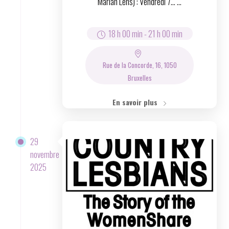
Marian Lens) : Vendredi 7… ...
18 h 00 min
-
21 h 00 min
Rue de la Concorde, 16, 1050
Bruxelles
En savoir plus
29
novembre
2025