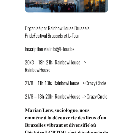
Organisé par RainbowHouse Brussels,
PrideFestival Brussels et L-Tour
Inscription via info@l-tour.be
20/8 – 19h-21h: RainbowHouse –>
RainbowHouse
21/8 – 11h-13h: RainbowHouse –> Crazy Circle
21/8 – 18h-20h: RainbowHouse –> Crazy Circle
𝐌𝐚𝐫𝐢𝐚𝐧 𝐋𝐞𝐧𝐬, 𝐬𝐨𝐜𝐢𝐨𝐥𝐨𝐠𝐮𝐞, 𝐧𝐨𝐮𝐬
𝐞𝐦𝐦𝐞̀𝐧𝐞 𝐚̀ 𝐥𝐚 𝐝𝐞́𝐜𝐨𝐮𝐯𝐞𝐫𝐭𝐞 𝐝𝐞𝐬 𝐥𝐢𝐞𝐮𝐱 𝐝’𝐮𝐧
𝐁𝐫𝐮𝐱𝐞𝐥𝐥𝐞𝐬 𝐯𝐢𝐛𝐫𝐚𝐧𝐭 𝐞𝐭 𝐝𝐢𝐯𝐞𝐫𝐬𝐢𝐟𝐢𝐞́ 𝐨𝐮̀
𝐥’𝐡𝐢𝐬𝐭𝐨𝐢𝐫𝐞 𝐋𝐆𝐁𝐓𝐐𝐈+ 𝐬’𝐞𝐬𝐭 𝐝𝐞́𝐯𝐞𝐥𝐨𝐩𝐩𝐞́𝐞 𝐝𝐞