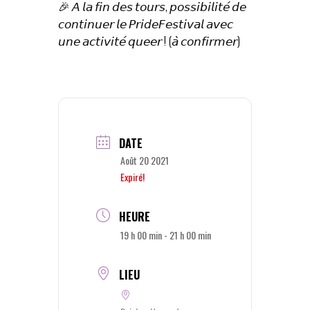
🎉 𝘈 𝘭𝘢 𝘧𝘪𝘯 𝘥𝘦𝘴 𝘵𝘰𝘶𝘳𝘴, 𝘱𝘰𝘴𝘴𝘪𝘣𝘪𝘭𝘪𝘵𝘦́ 𝘥𝘦
𝘤𝘰𝘯𝘵𝘪𝘯𝘶𝘦𝘳 𝘭𝘦 𝘗𝘳𝘪𝘥𝘦𝘍𝘦𝘴𝘵𝘪𝘷𝘢𝘭 𝘢𝘷𝘦𝘤
𝘶𝘯𝘦 𝘢𝘤𝘵𝘪𝘷𝘪𝘵𝘦́ 𝘲𝘶𝘦𝘦𝘳 ! (𝘢̀ 𝘤𝘰𝘯𝘧𝘪𝘳𝘮𝘦𝘳)
DATE
Août 20 2021
Expiré!
HEURE
19 h 00 min - 21 h 00 min
LIEU