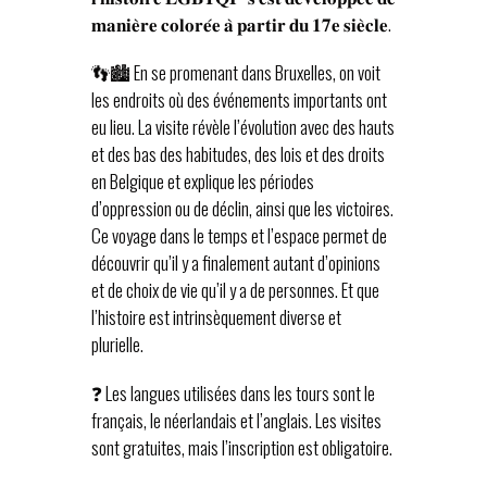
𝐦𝐚𝐧𝐢𝐞̀𝐫𝐞 𝐜𝐨𝐥𝐨𝐫𝐞́𝐞 𝐚̀ 𝐩𝐚𝐫𝐭𝐢𝐫 𝐝𝐮 𝟏𝟕𝐞 𝐬𝐢𝐞̀𝐜𝐥𝐞.
👣🏙️ En se promenant dans Bruxelles, on voit
les endroits où des événements importants ont
eu lieu. La visite révèle l’évolution avec des hauts
et des bas des habitudes, des lois et des droits
en Belgique et explique les périodes
d’oppression ou de déclin, ainsi que les victoires.
Ce voyage dans le temps et l’espace permet de
découvrir qu’il y a finalement autant d’opinions
et de choix de vie qu’il y a de personnes. Et que
l’histoire est intrinsèquement diverse et
plurielle.
❓ Les langues utilisées dans les tours sont le
français, le néerlandais et l’anglais. Les visites
sont gratuites, mais l’inscription est obligatoire.