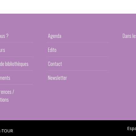
ous ?
Agenda
Dans le
urs
Edito
 de bibliothèques
Contact
ments
Newsletter
rences /
tions
Esp
L-TOUR