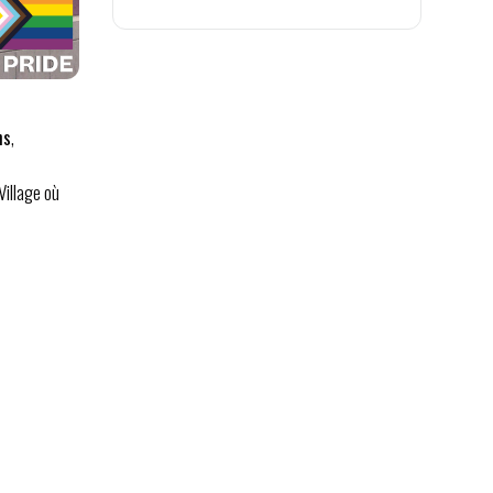
ns
,
illage où