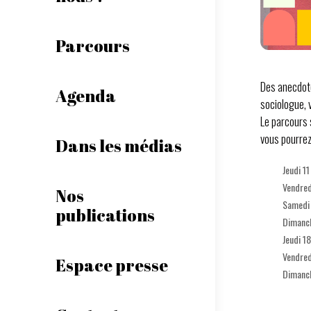
Parcours
Des anecdote
Agenda
sociologue, v
Le parcours 
vous pourrez
Dans les médias
Jeudi 1
Vendred
Nos
Samedi 
publications
Dimanch
Jeudi 1
Vendred
Espace presse
Dimanch