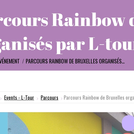
rcours Rainbow d
anisés par L-tou
i :
VÉNEMENT
PARCOURS RAINBOW DE BRUXELLES ORGANISÉS…
Events - L-Tour
Parcours
Parcours Rainbow de Bruxelles orga