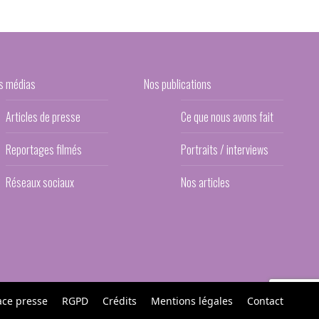
s médias
Nos publications
Articles de presse
Ce que nous avons fait
Reportages filmés
Portraits / interviews
Réseaux sociaux
Nos articles
ace presse
RGPD
Crédits
Mentions légales
Contact