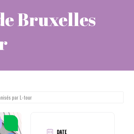
e Bruxelles
r
nisés par L-tour
DATE