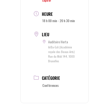
Expiré!
HEURE
18 h 00 min - 20 h 30 min
LIEU
Auditoire Horta
ArBa-EsA (Académie
royale des Beaux-Arts)
Rue du Midi 144, 1000
Bruxelles
CATÉGORIE
Conférences