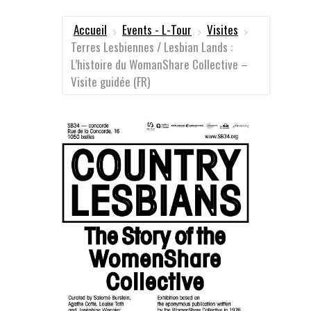
Accueil
Events - L-Tour
Visites
Terres Lesbiennes / Lesbian Lands :
L’histoire du WomanShare Collective –
Visite guidée (FR)