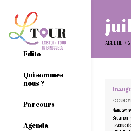
jui
Vous êtes ic
ACCUEIL
2
Edito
Qui sommes-
nous ?
Inaugu
Nos publicat
Parcours
Nous avons 
Bruyn par l
Agenda
l’avenue d