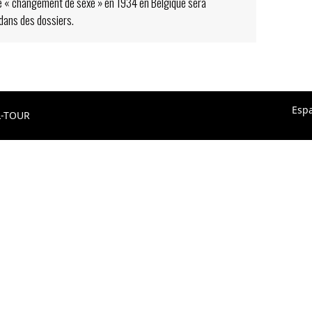
 de « changement de sexe » en 1934 en Belgique sera
dans des dossiers.
Esp
L-TOUR