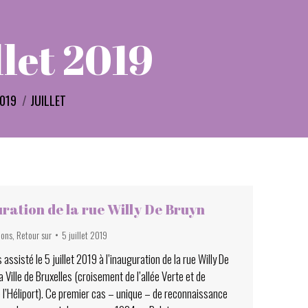
llet 2019
i :
019
JUILLET
ration de la rue Willy De Bruyn
ions
,
Retour sur
5 juillet 2019
assisté le 5 juillet 2019 à l’inauguration de la rue Willy De
a Ville de Bruxelles (croisement de l’allée Verte et de
e l’Héliport). Ce premier cas – unique – de reconnaissance