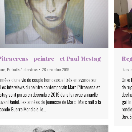
itraerens – peintre – et Paul Mestag
Re
ions
,
Portraits / interviews
26 novembre 2019
Dans l
nnées d’une vie de couple homosexuel très en avance sur
Onze B
Les interviews du peintre contemporain Marc Pitraerens et
de ru
stag sont parus en décembre 2019 dans la revue annuelle
deeln
uzan Daniel. Les années de jeunesse de Marc Marc naît à la
gaf i
seconde Guerre Mondiale, le…
rondle
Day. 