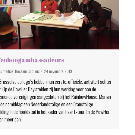
genboogambassadeurs
es médias
,
Réseaux sociaux
24 novembre 2019
russelse collega’s hebben hun eerste, officiële, activiteit achter
g. Op de PowHer Day stelden zij hun werking voor aan de
emende verenigingen aangesloten bij het RainbowHouse. Marian
n de namiddag een Nederlandstalige en een Franstalige
iding in de hoofdstad in het kader van haar L-tour én de PowHer
Een meer dan…