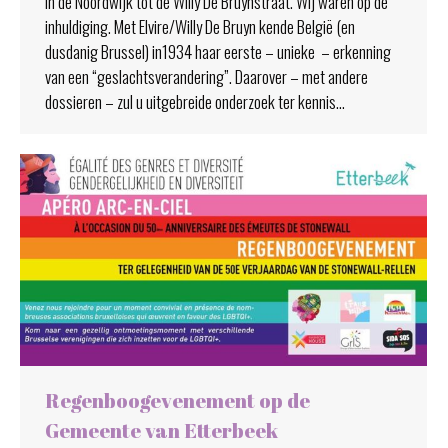
in de Noordwijk tot de Willy De Bruynstraat. Wij waren op de
inhuldiging. Met Elvire/Willy De Bruyn kende België (en
dusdanig Brussel) in1934 haar eerste – unieke – erkenning
van een “geslachtsverandering”. Daarover – met andere
dossieren – zul u uitgebreide onderzoek ter kennis…
Regenboogevenement op de
Gemeente van Etterbeek