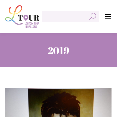
Zoeken:
2019
Je bent hier: