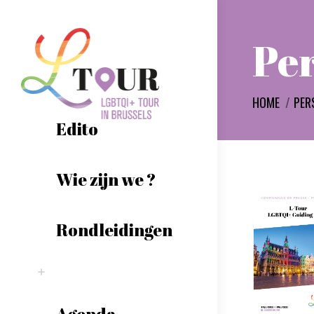
Pe
Je bent hier:
HOME
PER
Edito
Wie zijn we ?
Rondleidingen
Agenda