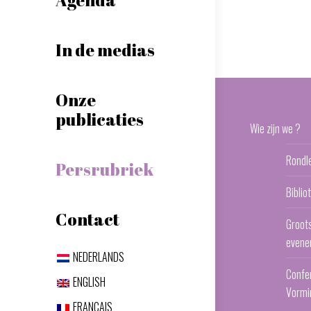
In de medias
Onze
publicaties
Wie zijn we ?
Rondl
Persrubriek
Bibli
Contact
Groot
evene
NEDERLANDS
Confe
ENGLISH
Vormi
FRANÇAIS