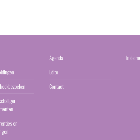
Agenda
In de m
eidingen
Edito
otheekbezoeken
Contact
schaliger
menten
renties en
ngen