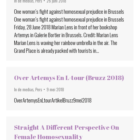
In de medias
,
Pers
26 juni 2018
One woman’s fight against homosexual prejudice in Brussels
One woman’s fight against homosexual prejudice in Brussels
Friday, 28 June 2018 Marian Lens in front of her bookshop
Artemys in Galerie Bortier in Brussels. Credit: Marian Lens
Marian Lens is waving her rainbow umbrella in the air. The
Grand Place is already packed with tourists in…
Over Artemys En L-tour (Bruzz 2018)
In de medias
,
Pers
9 mei 2018
OverArtemysEnLtourArtikelBruzz9mei2018
Straight A Different Perspective On
Female Homosexuality