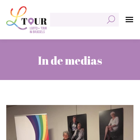
Zoeken:
In de medias
Je bent hier: