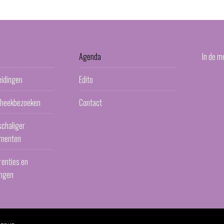
Agenda
In de m
eidingen
Edito
otheekbezoeken
Contact
schaliger
menten
renties en
ngen