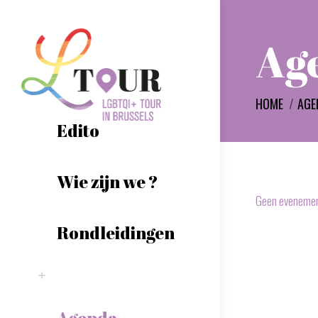
Ag
Je bent hier:
HOME
AGE
Edito
Wie zijn we ?
Geen evenemen
Rondleidingen
Agenda