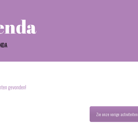
enda
NDA
ten gevonden!
Zie onze vorige activiteiten