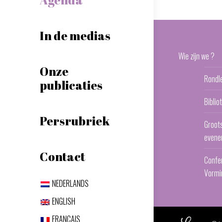
In de medias
Wie zijn we ?
Onze
Rondl
publicaties
Bibli
Persrubriek
Groot
evene
Contact
Confe
Vormi
NEDERLANDS
ENGLISH
FRANÇAIS