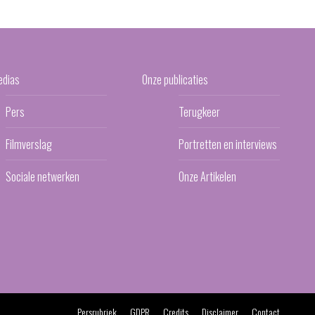
edias
Onze publicaties
Pers
Terugkeer
Filmverslag
Portretten en interviews
Sociale netwerken
Onze Artikelen
Persrubriek
GDPR
Credits
Disclaimer
Contact