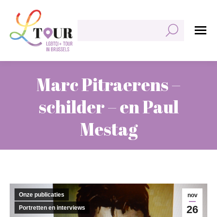
Zoeken:
Marc Pitraerens –
schilder – en Paul
Mestag
Je bent hier:
Onze publicaties
nov
26
Portretten en interviews