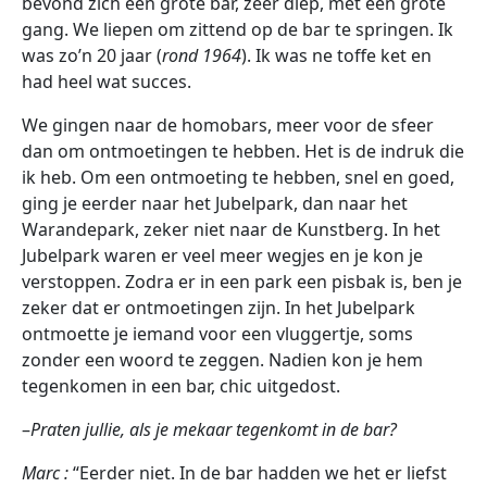
bevond zich een grote bar, zeer diep, met een grote
gang. We liepen om zittend op de bar te springen. Ik
was zo’n 20 jaar (
rond 1964
). Ik was ne toffe ket en
had heel wat succes.
We gingen naar de homobars, meer voor de sfeer
dan om ontmoetingen te hebben. Het is de indruk die
ik heb. Om een ontmoeting te hebben, snel en goed,
ging je eerder naar het Jubelpark, dan naar het
Warandepark, zeker niet naar de Kunstberg. In het
Jubelpark waren er veel meer wegjes en je kon je
verstoppen. Zodra er in een park een pisbak is, ben je
zeker dat er ontmoetingen zijn. In het Jubelpark
ontmoette je iemand voor een vluggertje, soms
zonder een woord te zeggen. Nadien kon je hem
tegenkomen in een bar, chic uitgedost.
–
Praten jullie, als je mekaar tegenkomt in de bar?
Marc :
“Eerder niet. In de bar hadden we het er liefst