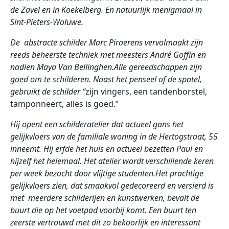
de Zavel en in Koekelberg. En natuurlijk menigmaal in
Sint-Pieters-Woluwe.
De abstracte schilder Marc Piraerens vervolmaakt zijn
reeds beheerste techniek met meesters André Goffin en
nadien Maya Van Bellinghen.Alle gereedschappen
zijn
goed om te schilderen. Naast het penseel of de spatel,
gebruikt de schilder “
zijn vingers, een tandenborstel,
tamponneert, alles is goed.”
Hij
opent een schilderatelier dat actueel gans het
gelijkvloers van de familiale woning in de Hertogstraat, 55
inneemt. Hij erfde het huis en actueel bezetten Paul en
hijzelf het helemaal. Het atelier wordt verschillende keren
per week bezocht door vlijtige studenten.Het prachtige
gelijkvloers zien, dat smaakvol gedecoreerd en versierd is
met meerdere schilderijen
en kunstwerken, bevalt de
buurt die op het voetpad voorbij komt. Een buurt ten
zeerste vertrouwd met dit zo bekoorlijk en interessant