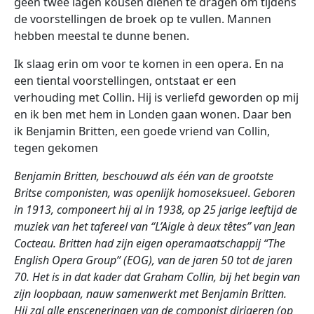
geen twee lagen kousen dienen te dragen om tijdens
de voorstellingen de broek op te vullen. Mannen
hebben meestal te dunne benen.
Ik slaag erin om voor te komen in een opera. En na
een tiental voorstellingen, ontstaat er een
verhouding met Collin. Hij is verliefd geworden op mij
en ik ben met hem in Londen gaan wonen. Daar ben
ik Benjamin Britten, een goede vriend van Collin,
tegen gekomen
Benjamin Britten, beschouwd als één van de grootste
Britse componisten, was openlijk homoseksueel
.
Geboren
in 1913, componeert hij al in 1938, op 25 jarige leeftijd de
muziek van het tafereel van “L’Aigle à deux têtes” van Jean
Cocteau. Britten had zijn eigen operamaatschappij “The
English Opera Group” (EOG), van de jaren 50 tot de jaren
70. Het is in dat kader dat Graham Collin, bij het begin van
zijn loopbaan, nauw samenwerkt met Benjamin Britten.
Hij zal alle ensceneringen
van de
componist dirigeren (op