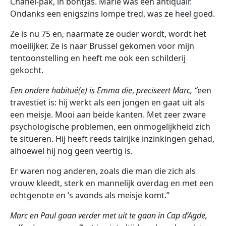
Chanel-pak, in bontjas. Marie was een antiquair.
Ondanks een enigszins lompe tred, was ze heel goed.
Ze is nu 75 en, naarmate ze ouder wordt, wordt het
moeilijker. Ze is naar Brussel gekomen voor mijn
tentoonstelling en heeft me ook een schilderij
gekocht.
Een andere habitué(e)
is Emma die
,
preciseert Marc, “
een
travestiet is: hij werkt als een jongen en gaat uit als
een meisje. Mooi aan beide kanten. Met zeer zware
psychologische problemen, een onmogelijkheid zich
te situeren. Hij heeft reeds talrijke inzinkingen gehad,
alhoewel hij nog geen veertig is.
Er waren nog anderen, zoals die man die zich als
vrouw kleedt, sterk en mannelijk overdag en met een
echtgenote en ‘s avonds als meisje komt.”
Marc en Paul gaan verder met uit te gaan in Cap d’Agde,