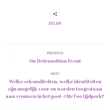
DELEN
Post
navigation
PREVIOUS
Previous
On Detransition Event
post:
NEXT
Welke seksualiteiten, welke identiteiten
Next
zijn mogelijk voor en worden toegestaan
post:
aan vrouwen in het post-#MeToo tijdperk?