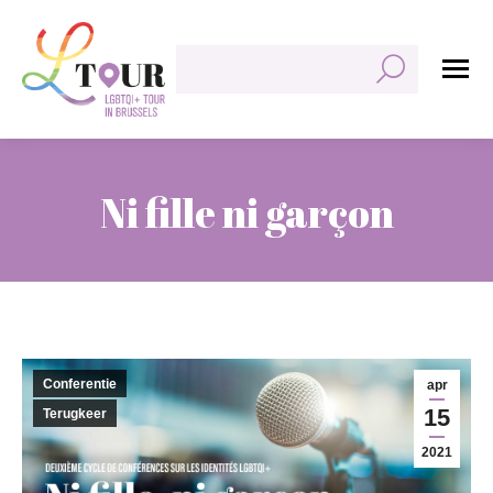
Zoeken:
Ni fille ni garçon
Je bent hier:
Conferentie
apr
15
Terugkeer
2021