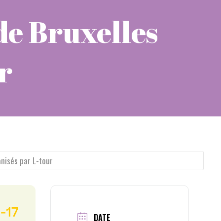
e Bruxelles
r
nisés par L-tour
DATE