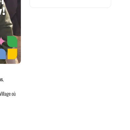
ns
,
illage où