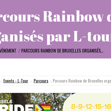
rcours Rainbow d
anisés par L-tou
i :
VÉNEMENT
PARCOURS RAINBOW DE BRUXELLES ORGANISÉS…
Events - L-Tour
Parcours
Parcours Rainbow de Bruxelles orga