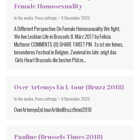
Female Homosexuality
In the media
,
Press cuttings
8 December 2020
A Different Perspective On Female Homosexuality We fight,
We live Lesbian Life in Brussels 8. März 2017 by Felicia
Mutterer COMMENTS (0) SHARE TWEET PIN Es ist ein feines,
besonderes Festival in Belgien. Zweimal im Jahr zeigt das
Girls Heart Brussels die besten Plätze…
Over Artemys En L-tour (Bruzz 2018)
In the media
,
Press cuttings
8 December 2020
OverArtemysEnLtourArtikelBruzz9mei2018
Pauline (Brussels Times 2018)