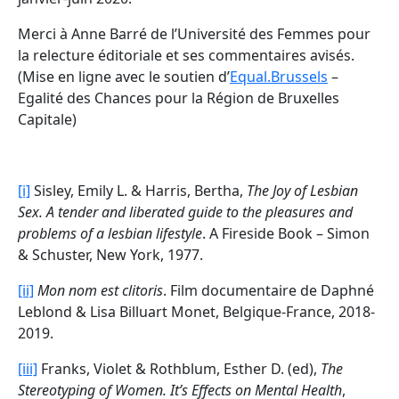
Merci à Anne Barré de l’Université des Femmes pour
la relecture éditoriale et ses commentaires avisés.
(Mise en ligne avec le soutien d’
Equal.Brussels
–
Egalité des Chances pour la Région de Bruxelles
Capitale)
[i]
Sisley, Emily L. & Harris, Bertha,
The Joy of Lesbian
Sex. A tender and liberated guide to the pleasures and
problems of a lesbian lifestyle
. A Fireside Book – Simon
& Schuster, New York, 1977.
[ii]
Mon nom est clitoris
. Film documentaire de Daphné
Leblond & Lisa Billuart Monet, Belgique-France, 2018-
2019.
[iii]
Franks, Violet & Rothblum, Esther D. (ed),
The
Stereotyping of Women. It’s Effects on Mental Health
,