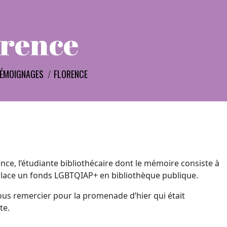
orence
i :
ÉMOIGNAGES
FLORENCE
rence, l’étudiante bibliothécaire dont le mémoire consiste à
lace un fonds LGBTQIAP+ en bibliothèque publique.
vous remercier pour la promenade d’hier qui était
te.