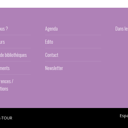
ous ?
Agenda
Dans le
urs
Edito
 de bibliothèques
Contact
ments
Newsletter
rences /
tions
Esp
L-TOUR