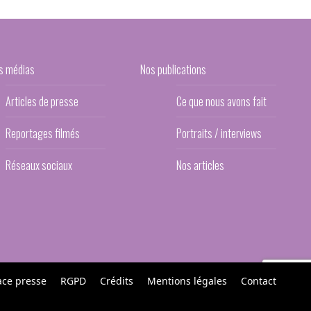
s médias
Nos publications
Articles de presse
Ce que nous avons fait
Reportages filmés
Portraits / interviews
Réseaux sociaux
Nos articles
ace presse
RGPD
Crédits
Mentions légales
Contact