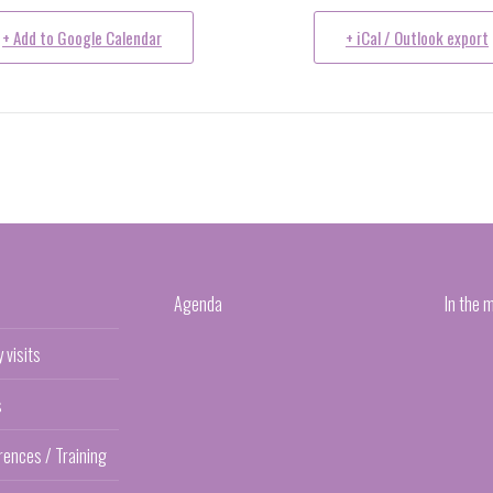
+ Add to Google Calendar
+ iCal / Outlook export
Agenda
In the 
y visits
s
rences / Training