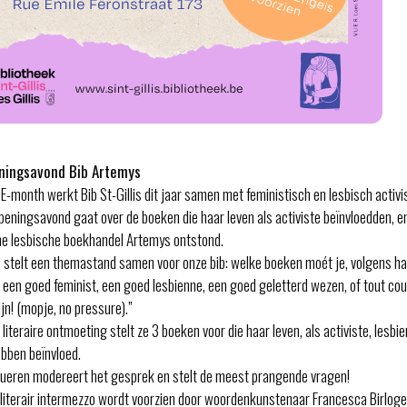
ningsavond Bib Artemys
E-month werkt Bib St-Gillis dit jaar samen met feministisch en lesbisch activi
peningsavond gaat over de boeken die haar leven als activiste beïnvloedden, e
he lesbische boekhandel Artemys ontstond.
 stelt een themastand samen voor onze bib: welke boeken moét je, volgens ha
en goed feminist, een goed lesbienne, een goed geletterd wezen, of tout co
jn! (mopje, no pressure).”
literaire ontmoeting stelt ze 3 boeken voor die haar leven, als activiste, lesbi
ebben beïnvloed.
ueren modereert het gesprek en stelt de meest prangende vragen!
 literair intermezzo wordt voorzien door woordenkunstenaar Francesca Birlog