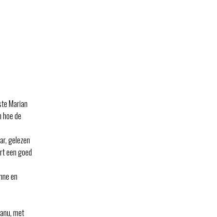
ste Marian
n hoe de
ar, gelezen
urt een goed
enne en
eanu, met