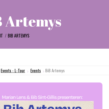
B Artemys
e:
NT
BIB ARTEMYS
Events - L-Tour
Events
BiB Artemys