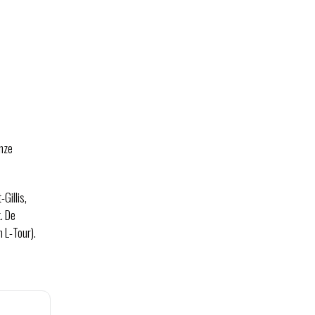
onze
Gillis,
. De
 L-Tour).