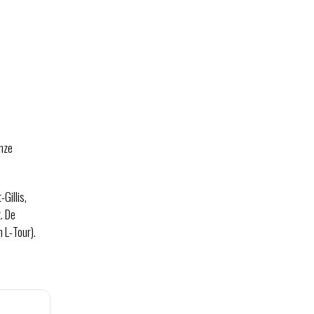
onze
Gillis,
. De
 L-Tour).