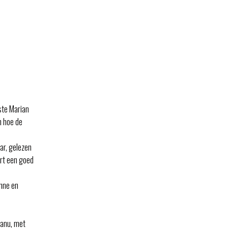
ste Marian
n hoe de
ar, gelezen
urt een goed
enne en
eanu, met