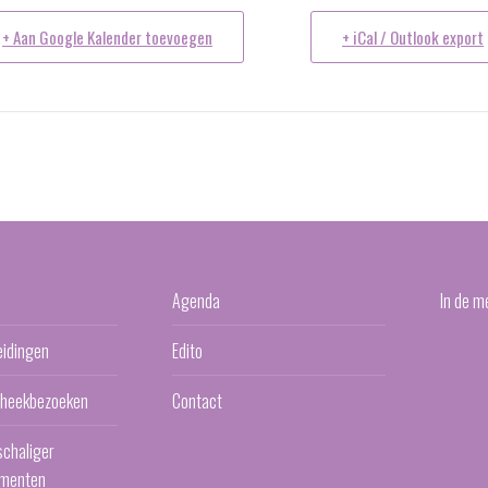
+ Aan Google Kalender toevoegen
+ iCal / Outlook export
Agenda
In de m
eidingen
Edito
otheekbezoeken
Contact
schaliger
menten