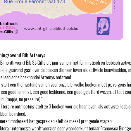
ningsavond Bib Artemys
E-month werkt Bib St-Gillis dit jaar samen met feministisch en lesbisch activi
peningsavond gaat over de boeken die haar leven als activiste beïnvloedden, e
he lesbische boekhandel Artemys ontstond.
 stelt een themastand samen voor onze bib: welke boeken moét je, volgens ha
en goed feminist, een goed lesbienne, een goed geletterd wezen, of tout co
jn! (mopje, no pressure).”
literaire ontmoeting stelt ze 3 boeken voor die haar leven, als activiste, lesbi
ebben beïnvloed.
ueren modereert het gesprek en stelt de meest prangende vragen!
 literair intermezzo wordt voorzien door woordenkunstenaar Francesca Birlog