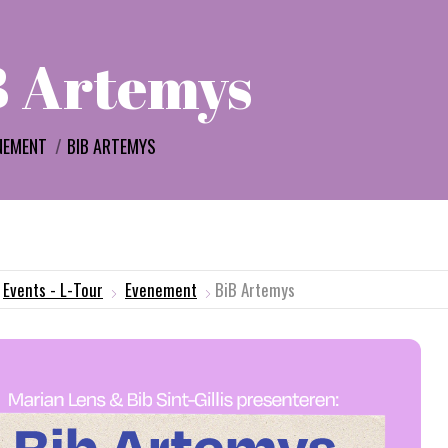
B Artemys
:
NEMENT
BIB ARTEMYS
Events - L-Tour
Evenement
BiB Artemys