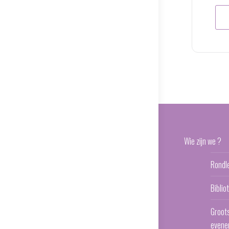
Wie zijn we ?
Rondl
Bibli
Groot
evene