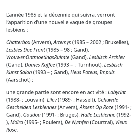
L’année 1985 et la décennie qui suivra, verront
l’apparition d’une nouvelle vague de groupes
lesbiens :
Chatterbox
(Anvers),
Artemys
(1985 – 2002 ; Bruxelles),
Lesbies Doe Front
(1985 – 98 ; Gand),
VrouwenOntmoetingsRuimte
(Gand),
Lesbisch Archiev
(Gand),
Dames Kaffee
(1993 – ; Turnhout),
Lesbisch
Kunst Salon
(1993 – ; Gand),
Heus Poteus
,
Impuls
(Aarschot) ;
une grande partie sont encore en activité :
Labyrint
(1988- ; Louvain),
Lilev
(1989- ; Hasselt),
Gehuwde
Gescheiden Lesbiennes
(Anvers),
Aksent Op Roze
(
1991- ;
Gand
),
Goudou
(1991- ; Bruges),
Halle Lesbienne
(1992-
),
Moïra
(1995- ; Roulers),
De Nymfen
(Courtrai),
Vieux
Rose
.