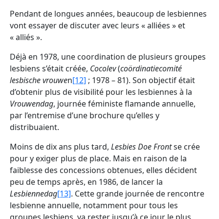
Pendant de longues années, beaucoup de lesbiennes
vont essayer de discuter avec leurs « alliées » et
« alliés ».
Déjà en 1978, une coordination de plusieurs groupes
lesbiens s’était créée,
Cocolev
(
coördinatiecomité
lesbische vrouwe
n
[12]
; 1978 – 81). Son objectif était
d’obtenir plus de visibilité pour les lesbiennes à la
Vrouwendag
, journée féministe flamande annuelle,
par l’entremise d’une brochure qu’elles y
distribuaient.
Moins de dix ans plus tard,
Lesbies Doe Front
se crée
pour y exiger plus de place. Mais en raison de la
faiblesse des concessions obtenues, elles décident
peu de temps après, en 1986, de lancer la
Lesbiennedag
[13]
. Cette grande journée de rencontre
lesbienne annuelle, notamment pour tous les
groupes lesbiens, va rester jusqu’à ce jour le plus