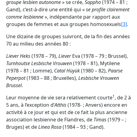
groupe lesbien autonome
» se crée,
Sappho
(1974 – 81 ;
Gand), c’est-à-dire une entité qui «
se profile clairement
comme lesbienne
», indépendante par rapport aux
groupes de femmes et aux groupes homosexuels
[3]
.
Une dizaine de groupes suivront, de la fin des années
70 au milieu des années 80 :
Liever Heks
(1978 – 79),
Liever
Eva (1978 – 79 ; Brussel),
Turnhoutse Lesbische Vrouwen
(1978 – 81), Mytilene
(1978 – 81 ; Lomme),
Catal Hüyük
(1980 – 82),
Paarse
Peperpot
(1983 – 88 ; Bruxelles),
Lesbische Vrouwen
Brussel
.
1
Leur moyenne de vie sera relativement courte
, de 2 à
5 ans, à l’exception d’
Atthis
(1978- ; Anvers) encore en
activité à ce jour et qui est de ce fait la plus ancienne
association lesbienne de Flandres, de
Timas
(1979 – ;
Bruges) et de
Linea Rosa
(1984 – 93 ; Gand).