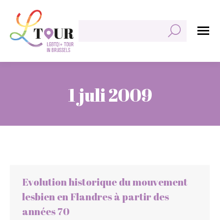
Zoeken:
1 juli 2009
Je bent hier:
Evolution historique du mouvement
lesbien en Flandres à partir des
années 70