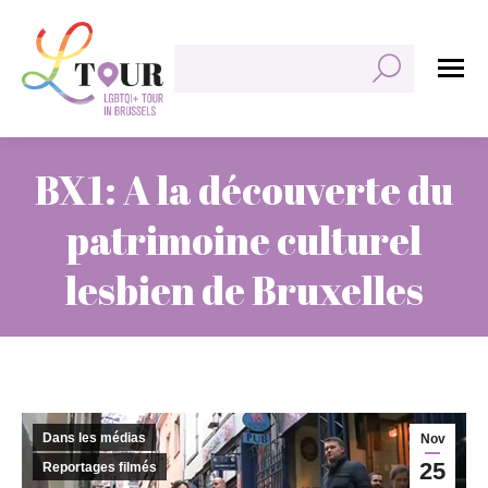
Rechercher:
BX1: A la découverte du
patrimoine culturel
lesbien de Bruxelles
Vous êtes ici :
Dans les médias
Nov
25
Reportages filmés