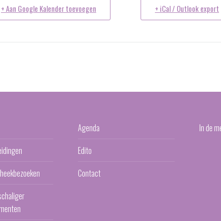
+ Aan Google Kalender toevoegen
+ iCal / Outlook export
Agenda
In de m
eidingen
Edito
otheekbezoeken
Contact
schaliger
menten