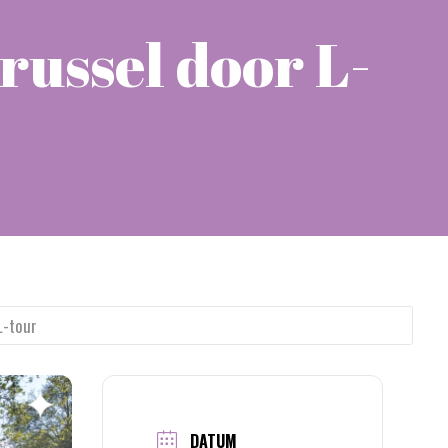
russel door L-
L-tour
DATUM