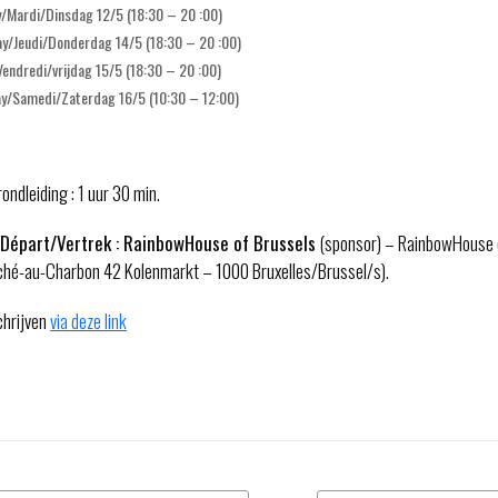
y/Mardi/Dinsdag
12/5
(18:30 – 20 :00)
ay/Jeudi/Donderdag
14/5
(18:30 – 20 :00)
Vendredi/vrijdag
15/5
(18:30 – 20 :00)
ay/Samedi/Zaterdag
16/5
(10:30 – 12:00)
ondleiding : 1 uur 30 min.
Départ/Vertrek : RainbowHouse of Brussels
(sponsor) – RainbowHouse 
ché-au-Charbon 42 Kolenmarkt – 1000 Bruxelles/Brussel/s).
schrijven
via deze link