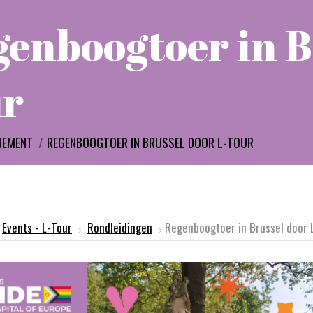
enboogtoer in B
ur
:
NEMENT
REGENBOOGTOER IN BRUSSEL DOOR L-TOUR
Events - L-Tour
Rondleidingen
Regenboogtoer in Brussel door 