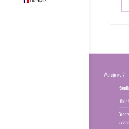
FRANÇAIS
Wie zijn we ?
Rondl
Bibli
Groot
evene