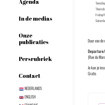
Agenda
Tuesda
Thursd
Friday/
In de medias
Saturd
Onze
Duur van de r
publicaties
Departure/
(Rue du Mar
Persrubriek
Je kan je in
Gratis
Contact
NEDERLANDS
ENGLISH