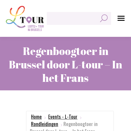
Zoeken:
Regenboogtoer in
Brussel door L-tour – In
het Frans
Je bent hier:
Home
Events - L-Tour
Rondleidingen
Regenboogtoer in