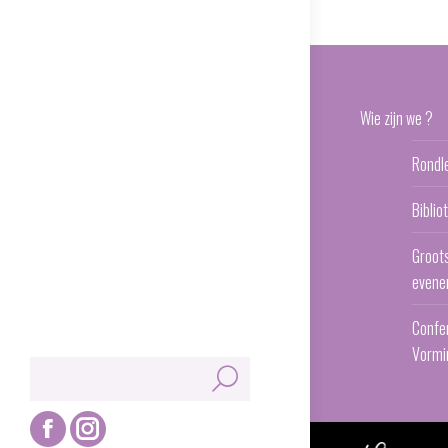
Wie zijn we ?
Rondl
Bibli
Groot
evene
Confe
Vormi
Zoeken:
Facebook
Instagram