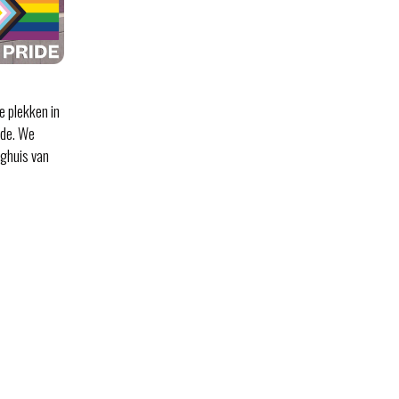
e plekken in
lde. We
oghuis van