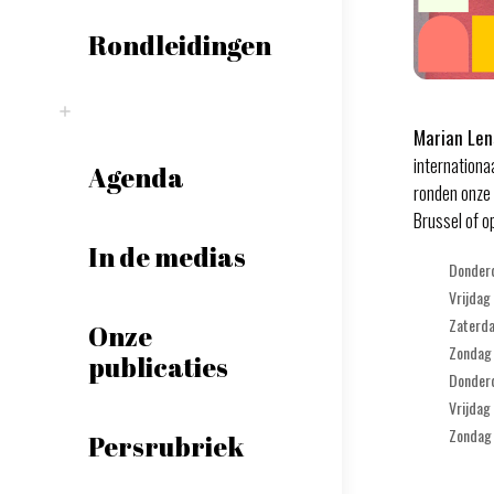
Rondleidingen
Marian Len
internationa
Agenda
ronden onze 
Brussel of 
In de medias
Donderd
Vrijdag
Zaterda
Onze
Zondag 
publicaties
Donderd
Vrijdag
Zondag 
Persrubriek