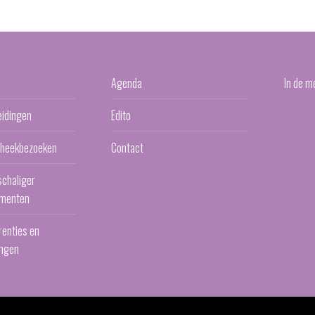
Agenda
In de m
eidingen
Edito
otheekbezoeken
Contact
schaliger
menten
renties en
ngen