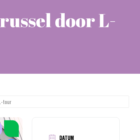
russel door L-
L-tour
DATUM