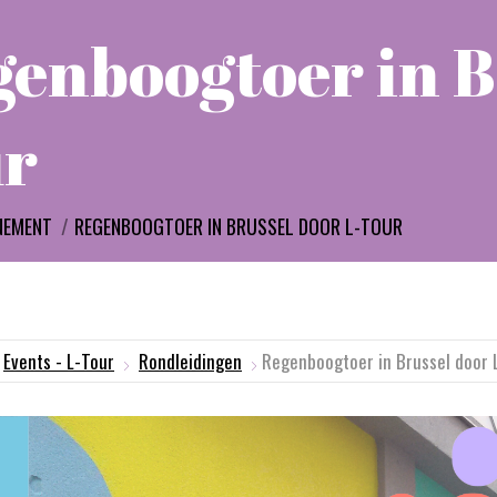
enboogtoer in B
ur
:
NEMENT
REGENBOOGTOER IN BRUSSEL DOOR L-TOUR
Events - L-Tour
Rondleidingen
Regenboogtoer in Brussel door 