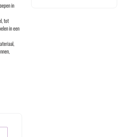
oepen in
l, tot
pelen in een
teriaal,
onnen,