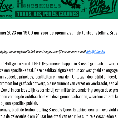
mei 2023 om 19:00 uur voor de opening van de tentoonstelling Brus
diging, om de registratie link te ontvangen, schrijf ons op onze e-mail
info@l-tour.be
ren 1950 gebruiken de LGBTQI+ gemeenschappen in Brussel grafisch ontwerp 
ze een specifieke taal. Deze beeldtaal signaleert hun aanwezigheid en engag
an gedeelde principes, identiteiten en waarden. Ontstaan door strijd en feest, 
romoot het grafisch ontwerp, als instrument van verzet en veerkracht, een al
t. Zowel in een feestelijk kader als bij een militante benadering zorgen deze gr
or een verhoogde zichtbaarheid van deze gemeenschappen, waardoor ze zich 
 bij een specifiek publiek.
hema’s, biedt de tentoonstelling Brussels Queer Graphics, een ruim overzicht 
et is de gelegenheid om 70 jaar beeldtaal van een rijke culturele geschiedenis,