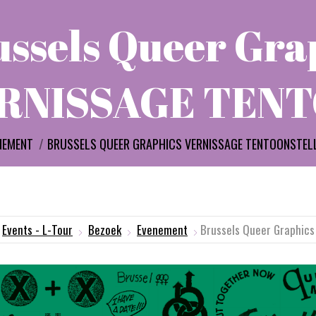
ssels Queer Gra
RNISSAGE TEN
:
NEMENT
BRUSSELS QUEER GRAPHICS VERNISSAGE TENTOONSTEL
Events - L-Tour
Bezoek
Evenement
Brussels Queer Graphi