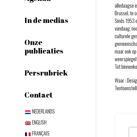
alledaagse e
Brussel, te
In de medias
Sinds 1953 e
vandaag, nod
culturele ge
Onze
gemeenschapp
publicaties
maar ook op 
weerspiegelt
Tot binnenko
Persrubriek
Waar : Desig
Tentoonstell
Contact
NEDERLANDS
ENGLISH
FRANÇAIS