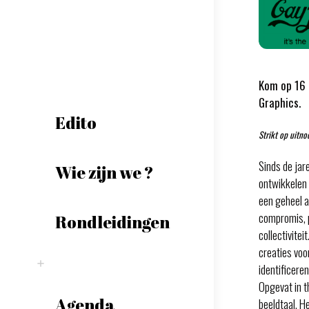
Kom op 16 
Graphics.
Edito
Strikt op uitno
Sinds de ja
Wie zijn we ?
ontwikkelen 
een geheel a
compromis, p
Rondleidingen
collectivitei
creaties vo
identificeren
Opgevat in t
Agenda
beeldtaal. H