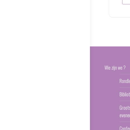
Wie zijn we ?
Rondl
Bibli
Groot
evene
Confe