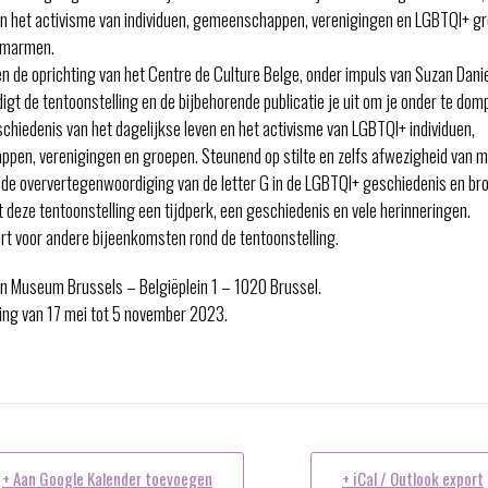
n het activisme van individuen, gemeenschappen, verenigingen en LGBTQI+ gr
 omarmen.
n de oprichting van het Centre de Culture Belge, onder impuls van Suzan Danie
igt de tentoonstelling en de bijbehorende publicatie je uit om je onder te dom
schiedenis van het dagelijkse leven en het activisme van LGBTQI+ individuen,
en, verenigingen en groepen. Steunend op stilte en zelfs afwezigheid van ma
de oververtegenwoordiging van de letter G in de LGBTQI+ geschiedenis en br
 deze tentoonstelling een tijdperk, een geschiedenis en vele herinneringen.
rt voor andere bijeenkomsten rond de tentoonstelling.
n Museum Brussels – Belgiëplein 1 – 1020 Brussel.
ing van 17 mei tot 5 november 2023.
+ Aan Google Kalender toevoegen
+ iCal / Outlook export