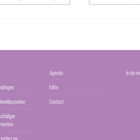
Agenda
In de m
eidingen
Edito
otheekbezoeken
Contact
schaliger
menten
renties en