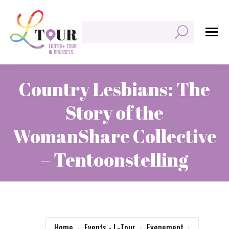
Zoeken:
Country Lesbians: The
Story of the
WomanShare Collective
– Tentoonstelling
Je bent hier:
Home
Events - L-Tour
Evenement