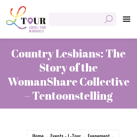
Zoeken:
Country Lesbians: The
Story of the
WomanShare Collective
– Tentoonstelling
Je bent hier:
Home
Events - L-Tour
Evenement