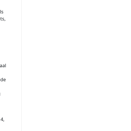
ls
ts,
aal
 de
g
4,