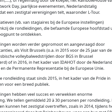
um,….), of regelmatig door de koepel, het RainbowHouse v
twork Day, jaarlijkse evenementen, Nederlandstalig
dat een zestigtal verenigingen telt, waaronder L-Tour.
iatieven (vb. van stagiaires bij de Europese instellingen)
kzij de rondleidingen, die befaamde Europese hoofdstad u
oogpunt te ontdekken.
dingen worden verder gepromoot en aangevraagd door
stanties, als Visit Brussels (o.a. in 2015 voor de 25 jaar van de
sbische volleybalwedstrijden door BGS in Brussel
rd) of in 2016, in het kader van IDAHOT door de Nederlan
en de Permanente Representatie bij de Europese Unie.
de rondleiding staat sinds 2015, in het kader van de Pride in
en voor een breed publiek.
dingen hebben veel succes en verwekken enorme
ing. We tellen gemiddeld 20 à 30 personen per rondleiding.
en kunnen het zestigtal overtreffen, zoals in 2014, tijdens h