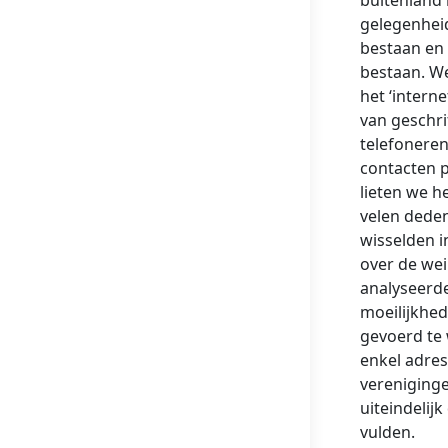
buitenland 
gelegenheid
bestaan en 
bestaan. We
het ‘intern
van geschri
telefoneren
contacten 
lieten we 
velen deden
wisselden i
over de wei
analyseerde
moeilijkhed
gevoerd te 
enkel adres
vereniging
uiteindelijk
vulden.