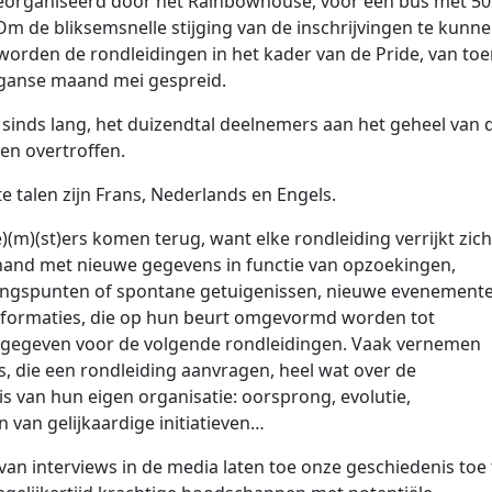
georganiseerd door het Rainbowhouse, voor een bus met 50
m de bliksemsnelle stijging van de inschrijvingen te kunne
orden de rondleidingen in het kader van de Pride, van to
 ganse maand mei gespreid.
inds lang, het duizendtal deelnemers aan het geheel van 
en overtroffen.
e talen zijn Frans, Nederlands en Engels.
)(m)(st)ers komen terug, want elke rondleiding verrijkt zich
and met nieuwe gegevens in functie van opzoekingen,
lingspunten of spontane getuigenissen, nieuwe evenement
nformaties, die op hun beurt omgevormd worden tot
e gegeven voor de volgende rondleidingen. Vaak vernemen
s, die een rondleiding aanvragen, heel wat over de
s van hun eigen organisatie: oorsprong, evolutie,
 van gelijkaardige initiatieven…
 van interviews in de media laten toe onze geschiedenis toe 