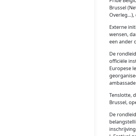
Pride Belgi
Brussel (Ne
Overleg…), 
Externe init
wensen, dan
een ander 
De rondlei
officiële in
Europese le
georganisee
ambassade 
Tenslotte, 
Brussel, op
De rondlei
belangstell
inschrijving