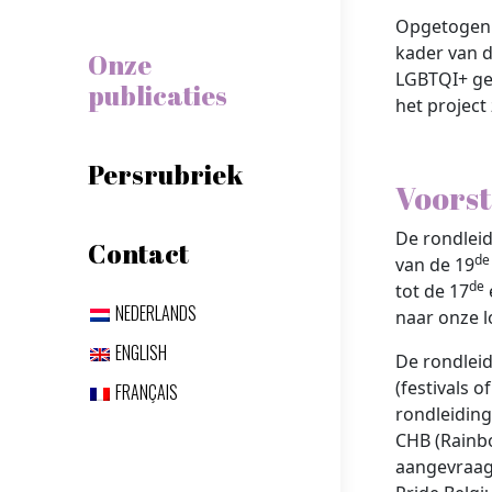
Opgetogen o
kader van d
Onze
LGBTQI+ ges
publicaties
het project
Persrubriek
Voorst
De rondleid
Contact
de
van de 19
de
tot de 17
NEDERLANDS
naar onze l
ENGLISH
De rondleid
(festivals 
FRANÇAIS
rondleiding
CHB (Rainb
aangevraagd