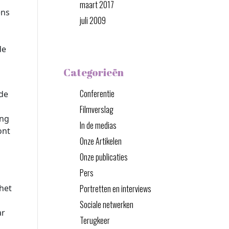
maart 2017
ens
juli 2009
de
Categorieën
Conferentie
de
Filmverslag
ing
In de medias
ont
Onze Artikelen
Onze publicaties
Pers
 het
Portretten en interviews
Sociale netwerken
ar
Terugkeer