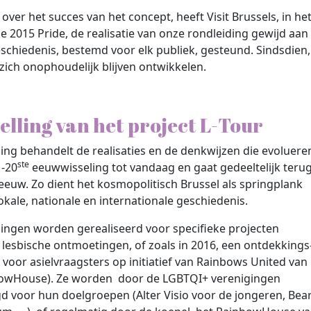
ver het succes van het concept, heeft Visit Brussels, in he
e 2015 Pride, de realisatie van onze rondleiding gewijd aan
chiedenis, bestemd voor elk publiek, gesteund. Sindsdien, 
 zich onophoudelijk blijven ontwikkelen.
elling van het project L-Tour
ing behandelt de realisaties en de denkwijzen die evoluere
ste
-20
eeuwwisseling tot vandaag en gaat gedeeltelijk teru
eeuw. Zo dient het kosmopolitisch Brussel als springplank
okale, nationale en internationale geschiedenis.
ingen worden gerealiseerd voor specifieke projecten
of lesbische ontmoetingen, of zoals in 2016, een ontdekkings
 voor asielvraagsters op initiatief van Rainbows United van
owHouse). Ze worden door de LGBTQI+ verenigingen
 voor hun doelgroepen (Alter Visio voor de jongeren, Bea