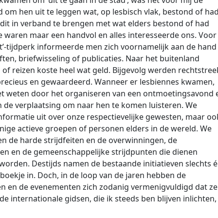
kwamen om ‘uit te gaan in de stad’, was het voor mij de
 om hen uit te leggen wat, op lesbisch vlak, bestond of ha
dit in verband te brengen met wat elders bestond of had
 waren maar een handvol en alles interesseerde ons. Voor
et’-tijdperk informeerde men zich voornamelijk aan de hand
ften, briefwisseling of publicaties. Naar het buitenland
 of reizen koste heel wat geld. Bijgevolg werden rechtstre
precieus en gewaardeerd. Wanneer er lesbiennes kwamen,
het weten door het organiseren van een ontmoetingsavond 
 de verplaatsing om naar hen te komen luisteren. We
nformatie uit over onze respectievelijke gewesten, maar oo
nige actieve groepen of personen elders in de wereld. We
n de harde strijdfeiten en de overwinningen, de
en en de gemeenschappelijke strijdpunten die dienen
worden. Destijds namen de bestaande initiatieven slechts 
boekje in. Doch, in de loop van de jaren hebben de
en en de evenementen zich zodanig vermenigvuldigd dat ze
 de internationale gidsen, die ik steeds ben blijven inlichten,