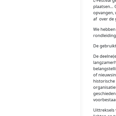
L-Festival 
plaatsen… O
opvangen, w
af over de
We hebben s
rondleiding
De gebruikt
De deelne(e
langzamerh
belangstel
of nieuwsi
historisch
organisatie
geschiedeni
voorbestaan
Uittreksels