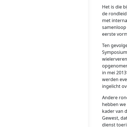
Het is die 
de rondleid
met interna
samenloop 
eerste vor
Ten gevolge
Symposium 
wielerveren
opgenomen 
in mei 201
werden eve
ingelicht o
Andere rond
hebben we i
kader van d
Gewest, dat
dienst toer