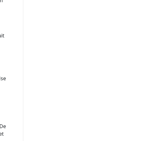
an
it
dse
 De
et