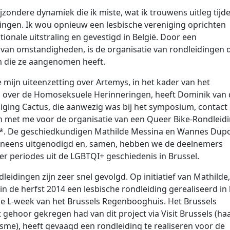
bijzondere dynamiek die ik miste, wat ik trouwens uitleg tijd
ingen. Ik wou opnieuw een lesbische vereniging oprichten
tionale uitstraling en gevestigd in België. Door een
van omstandigheden, is de organisatie van rondleidingen 
m die ze aangenomen heeft.
 mijn uiteenzetting over Artemys, in het kader van het
over de Homoseksuele Herinneringen, heeft Dominik van 
iging Cactus, die aanwezig was bij het symposium, contact
met me voor de organisatie van een Queer Bike-Rondleid
3*. De geschiedkundigen Mathilde Messina en Wannes Dup
neens uitgenodigd en, samen, hebben we de deelnemers
ver periodes uit de LGBTQI+ geschiedenis in Brussel.
leidingen zijn zeer snel gevolgd. Op initiatief van Mathilde,
n de herfst 2014 een lesbische rondleiding gerealiseerd in
e L-week van het Brussels Regenbooghuis. Het Brussels
 gehoor gekregen had van dit project via Visit Brussels (ha
isme), heeft gevaagd een rondleiding te realiseren voor de