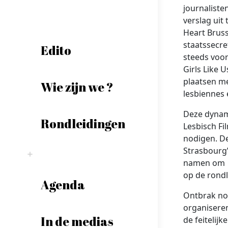
journaliste
verslag uit
Heart Bruss
staatssecre
Edito
steeds voor
Girls Like
plaatsen m
Wie zijn we ?
lesbiennes 
Deze dynami
Rondleidingen
Lesbisch Fil
nodigen. De
Strasbourg’
namen om l
op de rondl
Agenda
Ontbrak no
organiseren
In de medias
de feitelijk