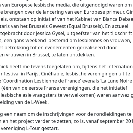
n van Europese lesbische media, die uitgenodigd waren om
 te brengen over de lancering van een Europese primeur, Gir
els, ontstaan op initiatief van het Kabinet van Bianca Debae
taris van het Brussels Gewest (Equal Brussels). En actueel
tgebracht door Jessica Gysel, uitgeefster van het tijdschrift
 Us, een gans weekend bestemd om lesbiennes en vrouwen,
et betrekking tot en evenementen gerealiseerd door
en vrouwen in Brussel, te laten ontdekken.
ek heeft me tevens toegelaten om, tijdens het Internation
mfestival in Parijs, Cinéfiable, lesbische verenigingen uit te
 ‘Coördination Lesbienne de France’ evenals ‘La Lune Noire
 (één van de eerste Franse verenigingen, die het initiatief
esbische asielvraagsters te verwelkomen) waren aanwezi
eiding van de L-Week.
g een naam om de inschrijvingen voor de rondleidingen te
 en het project verder te zetten, zo is, vanaf september 201
e vereniging L-Tour gestart.