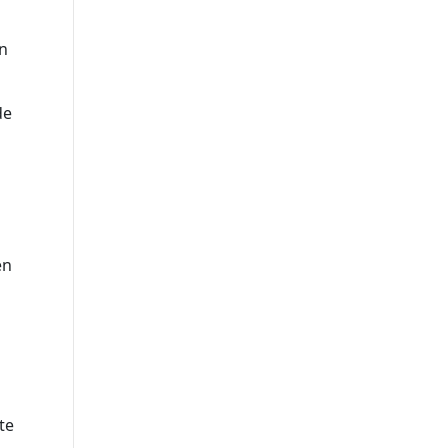
en
de
en
te