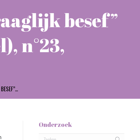
aaglijk besef”
), n°23,
 BESEF”…
Onderzoek
Zoeken:
n