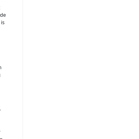
t
 de
is
n
g
-
r