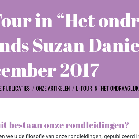
our in “Het ondr
nds Suzan Daniel
cember 2017
:
E PUBLICATIES
ONZE ARTIKELEN
L-TOUR IN “HET ONDRAAGLIJK
t bestaan onze rondleidingen?
llen we u de filosofie van onze rondleidingen, gepubliceerd i