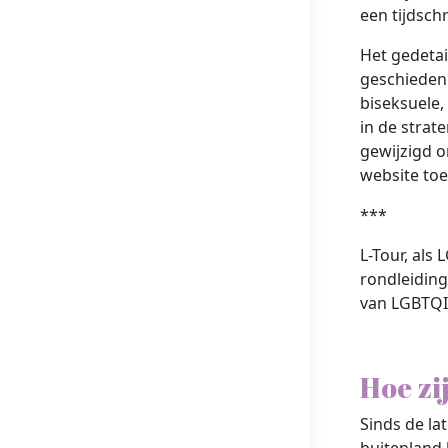
een tijdschr
Het gedetai
geschiedeni
biseksuele,
in de strat
gewijzigd o
website toe
***
L-Tour, als
rondleiding
van LGBTQI
Hoe zi
Sinds de lat